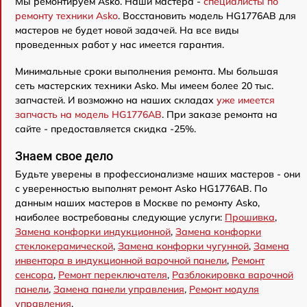
Мы ремонтируем Asko. Наши мастера -
специалисты по
ремонту техники Asko
. Восстановить модель HG1776AB для
мастеров не будет новой задачей. На все виды
проведенных работ у нас имеется гарантия.
Минимальные сроки выполнения ремонта. Мы большая
сеть мастерских техники Asko. Мы имеем более 20 тыс.
запчастей. И возможно на наших складах
уже имеется
запчасть на модель HG1776AB
. При заказе ремонта на
сайте - предоставляется скидка -25%.
Знаем свое дело
Будьте уверены в профессионализме наших мастеров - они
с уверенностью выполнят ремонт Asko HG1776AB. По
данным наших мастеров в Москве по ремонту Asko,
наиболее востребованы следующие услуги:
Прошивка
,
Замена конфорки индукционной
,
Замена конфорки
стеклокерамической
,
Замена конфорки чугунной
,
Замена
инвентора в индукционной варочной панели
,
Ремонт
сенсора
,
Ремонт переключателя
,
Разблокировка варочной
панели
,
Замена панели управления
,
Ремонт модуля
управления
.