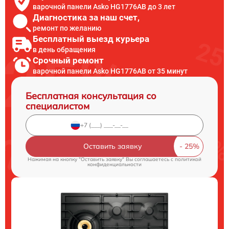
варочной панели Asko HG1776AB до 3 лет
Диагностика за наш счет,
ремонт по желанию
Бесплатный выезд курьера
в день обращения
Срочный ремонт
варочной панели Asko HG1776AB от 35 минут
Бесплатная консультация со
специалистом
Оставить заявку
Нажимая на кнопку "Оставить заявку" Вы соглашаетесь c
политикой
конфиденциальности