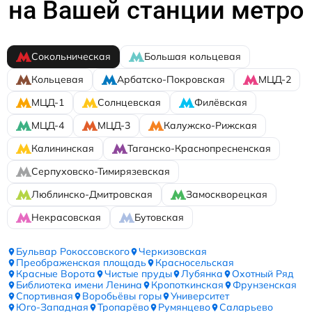
на Вашей станции метро
Сокольническая
Большая кольцевая
Кольцевая
Арбатско-Покровская
МЦД-2
МЦД-1
Солнцевская
Филёвская
МЦД-4
МЦД-3
Калужско-Рижская
Калининская
Таганско-Краснопресненская
Серпуховско-Тимирязевская
Люблинско-Дмитровская
Замоскворецкая
Некрасовская
Бутовская
Бульвар Рокоссовского
Черкизовская
Преображенская площадь
Красносельская
Красные Ворота
Чистые пруды
Лубянка
Охотный Ряд
Библиотека имени Ленина
Кропоткинская
Фрунзенская
Спортивная
Воробьёвы горы
Университет
Юго-Западная
Тропарёво
Румянцево
Саларьево