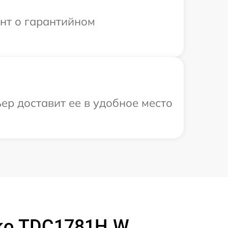
ент о гарантийном
ер доставит ее в удобное место
ko TDC1781H.W