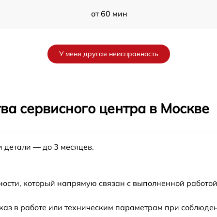
от 60 мин
от 60 мин
У меня другая неисправность
от 60 мин
от 60 мин
ва сервисного центра в Москве
от 60 мин
и детали — до 3 месяцев.
от 60 мин
от 60 мин
ности, который напрямую связан с выполненной работой
W
от 60 мин
каз в работе или техническим параметрам при соблюден