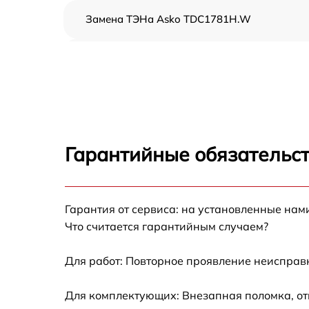
Замена ТЭНа Asko TDC1781H.W
Восстановление функций системы
вентилирования Asko TDC1781H.W
Замена устройств управления Asko
TDC1781H.W
Устранение засора Asko TDC1781H.W
Гарантийные обязательст
Замена питающего кабеля Asko
TDC1781H.W
Гарантия от сервиса: на установленные нам
Замена дисплея Asko TDC1781H.W
Что считается гарантийным случаем?
Замена подсветки индикаторов Asko
TDC1781H.W
Для работ: Повторное проявление неисправ
Замена электродвигателя Asko TDC1781H.
Для комплектующих: Внезапная поломка, от