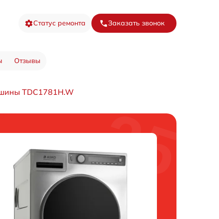
Статус ремонта
Заказать звонок
ы
Отзывы
ашины TDC1781H.W