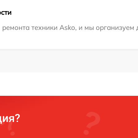
сти
емонта техники Asko, и мы организуем д
ция?