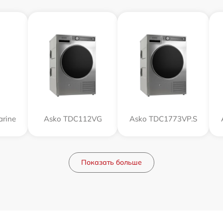
rine
Asko TDC112VG
Asko TDC1773VP.S
Показать больше