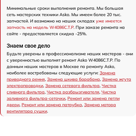
Минимальные сроки выполнения ремонта. Мы большая
сеть мастерских техники Asko. Мы имеем более 20 тыс.
запчастей. И возможно на наших складах
уже имеется
запчасть на модель W4086C.T.P
. При заказе ремонта на
сайте - предоставляется скидка -25%.
Знаем свое дело
Будьте уверены в профессионализме наших мастеров - они
с уверенностью выполнят ремонт Asko W4086C.T.P. По
данным наших мастеров в Москве по ремонту Asko,
наиболее востребованы следующие услуги:
Замена
приводного ремня
,
Замена шкива барабана
,
Замена жгута
электропроводки
,
Замена сетевого фильтра
,
Чистка
сливного фильтра
,
Чистка разбрызгивателя
,
Чистка
заливного фильтра-сеточки
,
Ремонт или замена петли
двери
,
Ремонт или замена патрубка
,
Замена мотора
вентилятора сушки
.