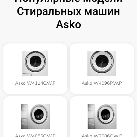
Стиральных машин
Asko
Asko W4114C.W.P
Asko W4096P.W.P
Asko W4086C.W.P
Asko W2086C.W.P