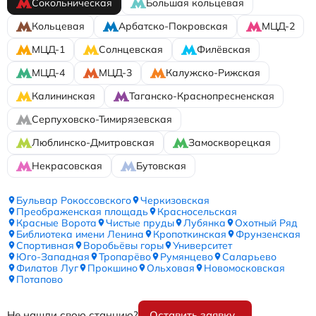
Сокольническая
Большая кольцевая
Кольцевая
Арбатско-Покровская
МЦД-2
МЦД-1
Солнцевская
Филёвская
МЦД-4
МЦД-3
Калужско-Рижская
Калининская
Таганско-Краснопресненская
Серпуховско-Тимирязевская
Люблинско-Дмитровская
Замоскворецкая
Некрасовская
Бутовская
Бульвар Рокоссовского
Черкизовская
Преображенская площадь
Красносельская
Красные Ворота
Чистые пруды
Лубянка
Охотный Ряд
Библиотека имени Ленина
Кропоткинская
Фрунзенская
Спортивная
Воробьёвы горы
Университет
Юго-Западная
Тропарёво
Румянцево
Саларьево
Филатов Луг
Прокшино
Ольховая
Новомосковская
Потапово
Не нашли свою станцию?
Оставить заявку