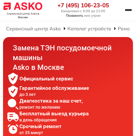
+7 (495) 106-23-05
Ежедневно с 9:00 до 21:00
Сервисный центр Asko
в
Позвонить
мне утром
Москве
Сервисный центр Asko
Каталог устройств
Ремонт
Замена ТЭН посудомоечной
машины
Asko в Москве
Официальный сервис
Гарантийное обслуживание
до 3 лет
Диагностика за наш счет,
ремонт по желанию
Бесплатный выезд курьера
в день обращения
Срочный ремонт
от 35 минут