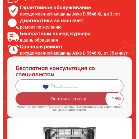
Гарантийное обслуживание
посудомоечной машины Asko D 5546 XL до 3 лет
Диагностика за наш счет,
ремонт по желанию
Бесплатный выезд курьера
в день обращения
Срочный ремонт
посудомоечной машины Asko D 5546 XL от 35 минут
Бесплатная консультация со
специалистом
Оставить заявку
Нажимая на кнопку "Оставить заявку" Вы соглашаетесь c
политикой
конфиденциальности