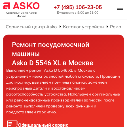
+7 (495) 106-23-05
Ежедневно с 9:00 до 21:00
Сервисный центр Asko
в
Москве
Сервисный центр Asko
Каталог устройств
Ремонт
Ремонт посудомоечной
машины
Asko D 5546 XL в Москве
Выполняем ремонт Asko D 5546 XL в Москве с
устранением неисправностей любой сложности. Проводим
диагностику, выявляем причины поломки, заменяем
неисправные детали и восстанавливаем
работоспособность устройства. Используем оригинальные
или рекомендованные производителем запчасти, после
ремонта выполняем проверку всех функций и
предоставляем гарантию.
Официальный сервис