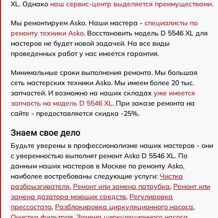
XL. Однако
наш сервис-центр выделяется преимуществами
.
Мы ремонтируем Asko. Наши мастера -
специалисты по
ремонту техники Asko
. Восстановить модель D 5546 XL для
мастеров не будет новой задачей. На все виды
проведенных работ у нас имеется гарантия.
Минимальные сроки выполнения ремонта. Мы большая
сеть мастерских техники Asko. Мы имеем более 20 тыс.
запчастей. И возможно на наших складах
уже имеется
запчасть на модель D 5546 XL
. При заказе ремонта на
сайте - предоставляется скидка -25%.
Знаем свое дело
Будьте уверены в профессионализме наших мастеров - они
с уверенностью выполнят ремонт Asko D 5546 XL. По
данным наших мастеров в Москве по ремонту Asko,
наиболее востребованы следующие услуги:
Чистка
разбрызгивателя
,
Ремонт или замена патрубка
,
Ремонт или
замена дозатора моющих средств
,
Регулировка
прессостата
,
Разблокировка циркуляционного насоса
,
Очистка фильтров
,
Замена циркуляционного насоса
,