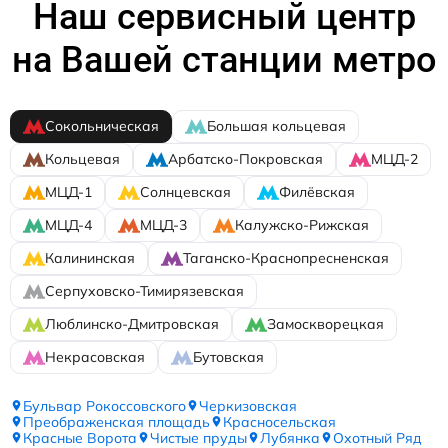
Наш сервисный центр
на Вашей станции метро
Сокольническая
Большая кольцевая
Кольцевая
Арбатско-Покровская
МЦД-2
МЦД-1
Солнцевская
Филёвская
МЦД-4
МЦД-3
Калужско-Рижская
Калининская
Таганско-Краснопресненская
Серпуховско-Тимирязевская
Люблинско-Дмитровская
Замоскворецкая
Некрасовская
Бутовская
Бульвар Рокоссовского
Черкизовская
Преображенская площадь
Красносельская
Красные Ворота
Чистые пруды
Лубянка
Охотный Ряд