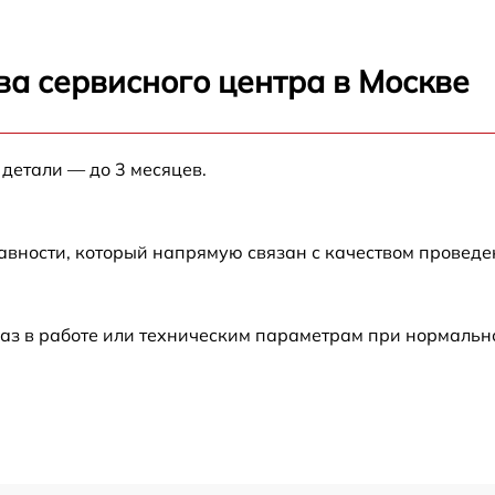
от 60 мин
ва сервисного центра в Москве
F
от 60 мин
F
 детали — до 3 месяцев.
от 60 мин
от 60 мин
авности, который напрямую связан с качеством провед
от 60 мин
аз в работе или техническим параметрам при нормальн
FS
от 60 мин
от 60 мин