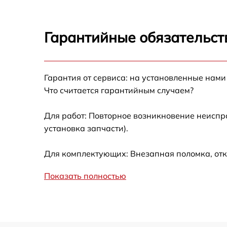
Ремонт платы управления (восстановление)
Asko D 5434 SOF FS S
Гарантийные обязательст
Замена заливного клапана Asko D 5434 SO
FS S
Замена панели управления Asko D 5434 SO
Гарантия от сервиса: на установленные нами
FS S
Что считается гарантийным случаем?
Замена расходомера Asko D 5434 SOF FS S
Для работ: Повторное возникновение неиспр
установка запчасти).
Замена разбрызгивателя Asko D 5434 SOF
FS S
Для комплектующих: Внезапная поломка, отк
Замена пускового конденсатора
циркуляционного насоса Asko D 5434 SOF 
Показать полностью
S
Замена проточного нагревательного
элемента Asko D 5434 SOF FS S