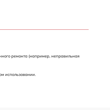
2590 р
1550 р
1550 р
1600 р
енного ремонта (например, неправильная
750 р
ом использовании.
1550 р
2000 р