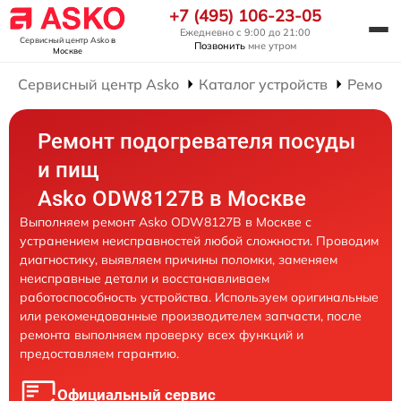
+7 (495) 106-23-05
Ежедневно с 9:00 до 21:00
Сервисный центр Asko
в
Позвонить
мне утром
Москве
Сервисный центр Asko
Каталог устройств
Ремонт
Ремонт подогревателя посуды
и пищ
Asko ODW8127B в Москве
Выполняем ремонт Asko ODW8127B в Москве с
устранением неисправностей любой сложности. Проводим
диагностику, выявляем причины поломки, заменяем
неисправные детали и восстанавливаем
работоспособность устройства. Используем оригинальные
или рекомендованные производителем запчасти, после
ремонта выполняем проверку всех функций и
предоставляем гарантию.
Официальный сервис