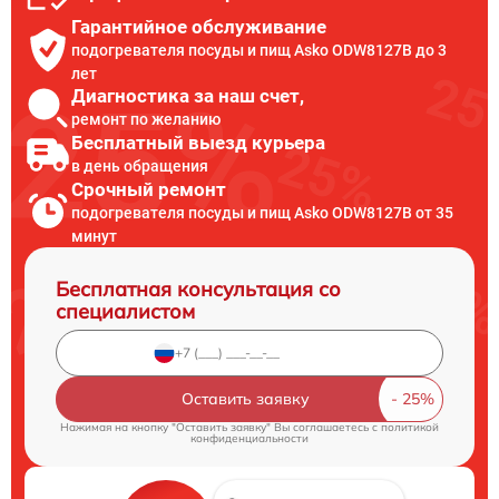
Гарантийное обслуживание
подогревателя посуды и пищ Asko ODW8127B до 3
лет
Диагностика за наш счет,
ремонт по желанию
Бесплатный выезд курьера
в день обращения
Срочный ремонт
подогревателя посуды и пищ Asko ODW8127B от 35
минут
Бесплатная консультация со
специалистом
Оставить заявку
Нажимая на кнопку "Оставить заявку" Вы соглашаетесь c
политикой
конфиденциальности