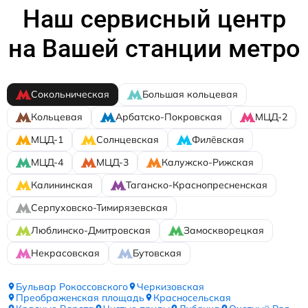
Наш сервисный центр
на Вашей станции метро
Сокольническая
Большая кольцевая
Кольцевая
Арбатско-Покровская
МЦД-2
МЦД-1
Солнцевская
Филёвская
МЦД-4
МЦД-3
Калужско-Рижская
Калининская
Таганско-Краснопресненская
Серпуховско-Тимирязевская
Люблинско-Дмитровская
Замоскворецкая
Некрасовская
Бутовская
Бульвар Рокоссовского
Черкизовская
Преображенская площадь
Красносельская