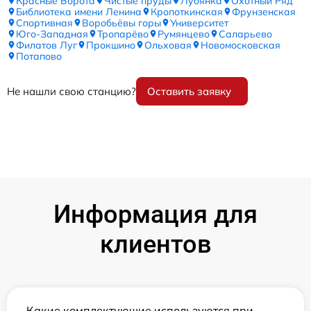
Красные Ворота
Чистые пруды
Лубянка
Охотный Ряд
Библиотека имени Ленина
Кропоткинская
Фрунзенская
Спортивная
Воробьёвы горы
Университет
Юго-Западная
Тропарёво
Румянцево
Саларьево
Филатов Луг
Прокшино
Ольховая
Новомосковская
Потапово
Не нашли свою станцию?
Оставить заявку
Информация для
клиентов
Какие комплектующие используются при