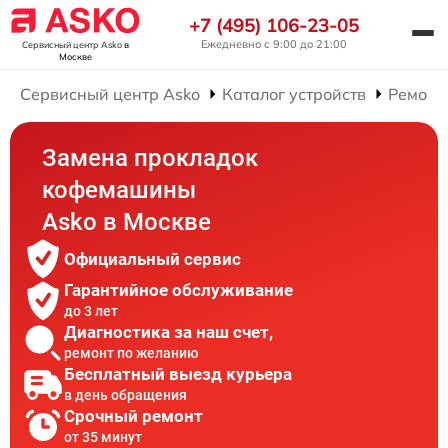
+7 (495) 106-23-05
Ежедневно с 9:00 до 21:00
Сервисный центр Asko
в
Москве
Сервисный центр Asko
Каталог устройств
Ремонт
Замена прокладок
кофемашины
Asko в Москве
Официальный сервис
Гарантийное обслуживание
до 3 лет
Диагностика за наш счет,
ремонт по желанию
Бесплатный выезд курьера
в день обращения
Срочный ремонт
от 35 минут