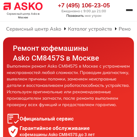
+7 (495) 106-23-05
Ежедневно с 9:00 до 21:00
Сервисный центр Asko
в
Позвонить
мне утром
Москве
Сервисный центр Asko
Каталог устройств
Ремонт
Ремонт кофемашины
Asko CM8457S в Москве
Выполняем ремонт Asko CM8457S в Москве с устранением
неисправностей любой сложности. Проводим диагностику,
выявляем причины поломки, заменяем неисправные
детали и восстанавливаем работоспособность устройства.
Используем оригинальные или рекомендованные
производителем запчасти, после ремонта выполняем
проверку всех функций и предоставляем гарантию.
Официальный сервис
Гарантийное обслуживание
кофемашины Asko CM8457S до 3 лет