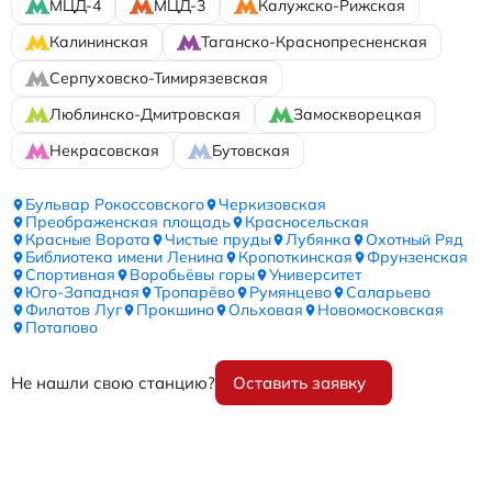
МЦД-4
МЦД-3
Калужско-Рижская
Калининская
Таганско-Краснопресненская
Серпуховско-Тимирязевская
Люблинско-Дмитровская
Замоскворецкая
Некрасовская
Бутовская
Бульвар Рокоссовского
Черкизовская
Преображенская площадь
Красносельская
Красные Ворота
Чистые пруды
Лубянка
Охотный Ряд
Библиотека имени Ленина
Кропоткинская
Фрунзенская
Спортивная
Воробьёвы горы
Университет
Юго-Западная
Тропарёво
Румянцево
Саларьево
Филатов Луг
Прокшино
Ольховая
Новомосковская
Потапово
Не нашли свою станцию?
Оставить заявку