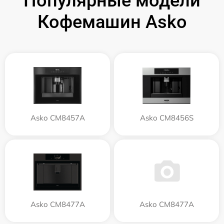
Популярные модели
Кофемашин Asko
Asko CM8457A
Asko CM8456S
Asko CM8477A
Asko СМ8477А