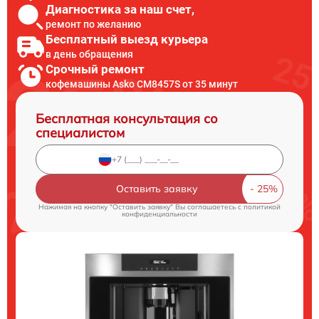
Диагностика за наш счет,
ремонт по желанию
Бесплатный выезд курьера
в день обращения
Срочный ремонт
кофемашины Asko CM8457S от 35 минут
Бесплатная консультация со
специалистом
Оставить заявку
Нажимая на кнопку "Оставить заявку" Вы соглашаетесь c
политикой
конфиденциальности