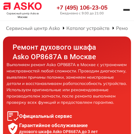
+7 (495) 106-23-05
Ежедневно с 9:00 до 21:00
Сервисный центр Asko
в
Москве
Сервисный центр Asko
Каталог устройств
Ремонт
Ремонт духового шкафа
Asko OP8687A в Москве
Выполняем ремонт Asko OP8687A в Москве с устранением
неисправностей любой сложности. Проводим диагностику,
выявляем причины поломки, заменяем неисправные
детали и восстанавливаем работоспособность устройства.
Используем оригинальные или рекомендованные
производителем запчасти, после ремонта выполняем
проверку всех функций и предоставляем гарантию.
Официальный сервис
Гарантийное обслуживание
духового шкафа Asko OP8687A до 3 лет