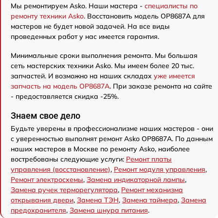
Мы ремонтируем Asko. Наши мастера -
специалисты по
ремонту техники Asko
. Восстановить модель OP8687A для
мастеров не будет новой задачей. На все виды
проведенных работ у нас имеется гарантия.
Минимальные сроки выполнения ремонта. Мы большая
сеть мастерских техники Asko. Мы имеем более 20 тыс.
запчастей. И возможно на наших складах
уже имеется
запчасть на модель OP8687A
. При заказе ремонта на сайте
- предоставляется скидка -25%.
Знаем свое дело
Будьте уверены в профессионализме наших мастеров - они
с уверенностью выполнят ремонт Asko OP8687A. По данным
наших мастеров в Москве по ремонту Asko, наиболее
востребованы следующие услуги:
Ремонт платы
управления (восстановление)
,
Ремонт модуля управления
,
Ремонт электросхемы
,
Замена индикаторной лампы
,
Замена ручек терморегулятора
,
Ремонт механизма
открывания двери
,
Замена ТЭН
,
Замена таймера
,
Замена
предохранителя
,
Замена шнура питания
.