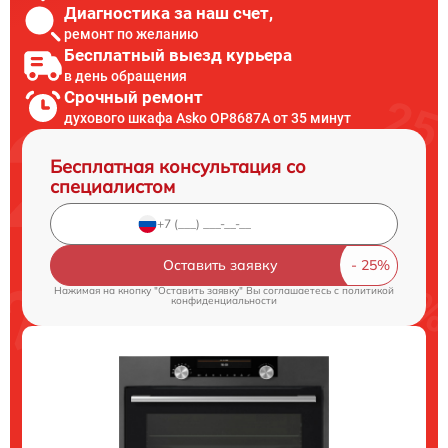
Диагностика за наш счет,
ремонт по желанию
Бесплатный выезд курьера
в день обращения
Срочный ремонт
духового шкафа Asko OP8687A от 35 минут
Бесплатная консультация со
специалистом
Оставить заявку
Нажимая на кнопку "Оставить заявку" Вы соглашаетесь c
политикой
конфиденциальности