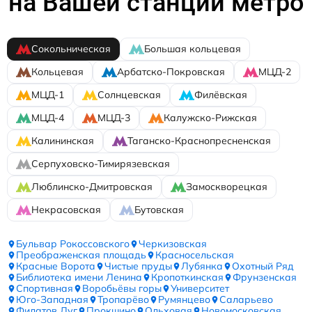
на Вашей станции метро
Сокольническая
Большая кольцевая
Кольцевая
Арбатско-Покровская
МЦД-2
МЦД-1
Солнцевская
Филёвская
МЦД-4
МЦД-3
Калужско-Рижская
Калининская
Таганско-Краснопресненская
Серпуховско-Тимирязевская
Люблинско-Дмитровская
Замоскворецкая
Некрасовская
Бутовская
Бульвар Рокоссовского
Черкизовская
Преображенская площадь
Красносельская
Красные Ворота
Чистые пруды
Лубянка
Охотный Ряд
Библиотека имени Ленина
Кропоткинская
Фрунзенская
Спортивная
Воробьёвы горы
Университет
Юго-Западная
Тропарёво
Румянцево
Саларьево
Филатов Луг
Прокшино
Ольховая
Новомосковская